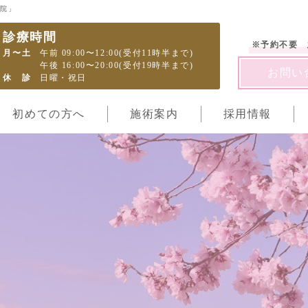
骨院」
診療時間
※予約不要 
月〜土
午前 09:00〜12:00(受付11時半まで)
午後 16:00〜20:00(受付19時半まで)
お問い
休診
日曜・祝日
初めての方へ
施術案内
採用情報