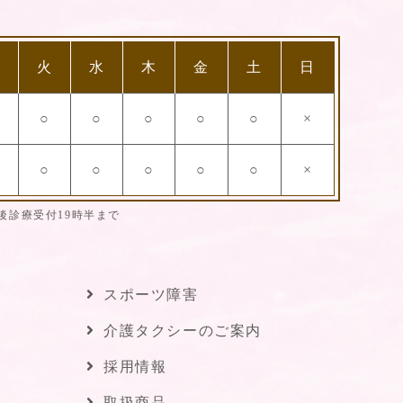
月
火
水
木
金
土
日
○
○
○
○
○
×
○
○
○
○
○
×
後診療受付19時半まで
スポーツ障害
介護タクシーのご案内
採用情報
取扱商品