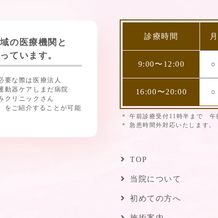
診療時間
地域の医療機関と
とっています。
9:00〜12:00
○
必要な際は医療法人
運動器ケアしまだ病院
16:00〜20:00
○
みクリニックさん
）
をご紹介することが可能
午前診療受付11時半まで 午
急患時間外対応いたします。
TOP
当院について
初めての方へ
施術案内