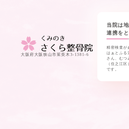
当院は
連携を
精密検査が
はぁとふる
大阪府大阪狭山市茱萸木3-1381-6
さん、むつ
（住之江区
です。