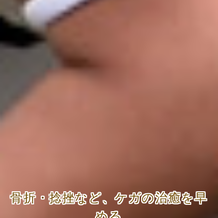
骨折・捻挫など、ケガの治癒を早
める