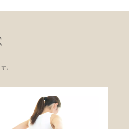
状
ます。