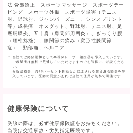
法 骨盤矯正 スポーツマッサージ スポーツテー
ピング スポーツ外傷 スポーツ障害（テニス
肘、野球肘、ジャンパーズニー、シンスプリント
等）成長痛 オスグット、野球肘、テニス肘、足
底腱膜炎、五十肩（肩関節周囲炎）、ぎっくり腰
（腰椎捻挫）、膝関節の痛み（変形性膝関節
症）、頸部痛、ヘルニア
当院では疼痛緩和として半導体レーザー治療器を導入しています。
ご希望者は無料で照射していただけますのでお気軽にご相談くださ
い。
骨折治療器、約40パーセント骨癒合が促進される超音波治療器を導
入しています。医師の同意があれば当院で使用が無料で可能です
健康保険について
受診の際は、必ず健康保険証をお持ちください。
当院は交通事故・労災指定医院です。