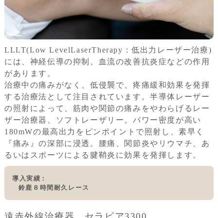
LLLT(Low LevelLaserTherapy：低出力レーザー治療)
には、神経伝導の抑制、血流の改善抗炎症などの作用
があります。
治療中の痛みがなく、低侵襲で、疼痛緩和効果を発揮
する治療法として注目されています。半導体レーザー
の照射によって、筋肉や関節の痛みをやわらげるレー
ザー治療器、ソフトレーザリー。パワー密度が高い
180mWの最高出力をピンポイントで照射し、素早く
『痛み』の深部に浸透。腰痛、関節炎やリウマチ、あ
るいはスポーツによる腱鞘炎に効果を発揮します。
導入実績
鈴鹿８時間耐久レース
遠赤外線治療器 セラピア3300