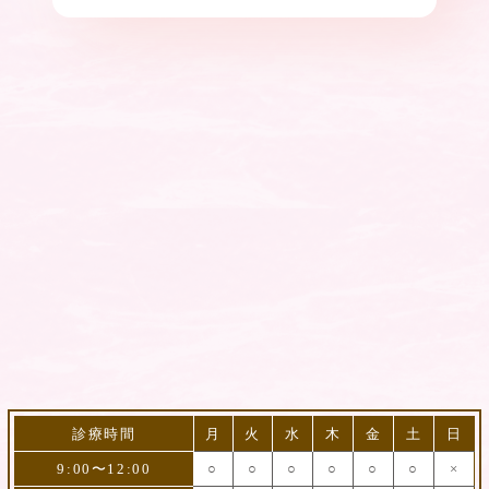
診療時間
月
火
水
木
金
土
日
9:00〜12:00
○
○
○
○
○
○
×