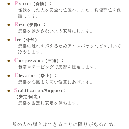
P
rotect（保護）
怪我をした人を安全な位置へ。また、負傷部位を保
護します。
R
est（安静）
患部を動かさないよう安静にします。
I
ce（冷却）
患部の腫れを抑えるためアイスバックなどを用いて
冷やします。
C
ompressino（圧迫）
包帯やテーピングで患部を圧迫します。
E
levation（挙上）
患部を心臓より高い位置にあげます。
S
tabilization/Support
（安定/固定）
患部を固定し安定を保ちます。
一般の人の場合はできることに限りがあるため、